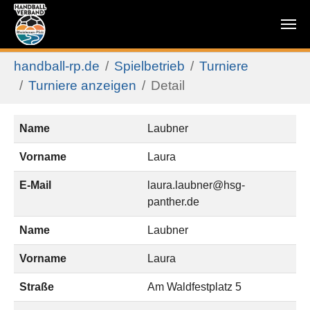
Zum Hauptinhalt springen
Sie sind hier:
handball-rp.de
Spielbetrieb
Turniere
Turniere anzeigen
Detail
Name
Laubner
Vorname
Laura
E-Mail
laura.laubner@hsg-
panther.de
Name
Laubner
Vorname
Laura
Straße
Am Waldfestplatz 5